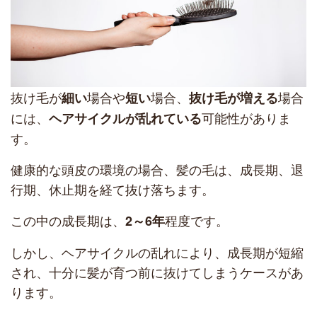
抜け毛が
場合や
場合、
場合
細い
短い
抜け毛が増える
には、
可能性がありま
ヘアサイクルが乱れている
す。
健康的な頭皮の環境の場合、髪の毛は、成長期、退
行期、休止期を経て抜け落ちます。
この中の成長期は、
程度です。
2～6年
しかし、ヘアサイクルの乱れにより、成長期が短縮
され、十分に髪が育つ前に抜けてしまうケースがあ
ります。