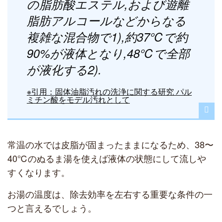
の脂肪酸エステル,および遊離
脂肪アルコールなどからなる
複雑な混合物で1),約37℃で約
90%が液体となり,48℃で全部
が液化する2).
※引用：固体油脂汚れの洗浄に関する研究 パル
ミチン酸をモデル汚れとして
常温の水では皮脂が固まったままになるため、38〜
40℃のぬるま湯を使えば液体の状態にして流しや
すくなります。
お湯の温度は、除去効率を左右する重要な条件の一
つと言えるでしょう。