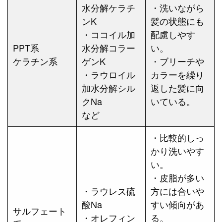
水分解ケラチ
・洗いながら
ンK
髪の状態にも
・ココイル加
配慮しやす
PPT系
水分解コラー
い。
ケラチン系
ゲンK
・ブリーチや
・ラウロイル
カラーを繰り
加水分解シル
返した髪に向
クNa
いている。
など
・比較的しっ
かり洗いやす
い。
・皮脂が多い
・ラウレス硫
方には合いや
酸Na
すい傾向があ
サルフェート
・オレフィン
る。