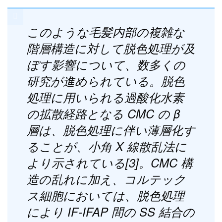
このような毛髪内部の複雑な
階層構造に対して脱色処理が及
ぼす影響について、数多くの
研究が進められている。脱色
処理に用いられる過酸化水素
の拡散経路となる CMC の β
層は、脱色処理に伴い薄層化す
ることが、小角 X 線散乱法に
より示されている[3]。CMC 構
造の乱れに加え、コルテック
ス細胞においては、脱色処理
により IF-IFAP 間の SS 結合の