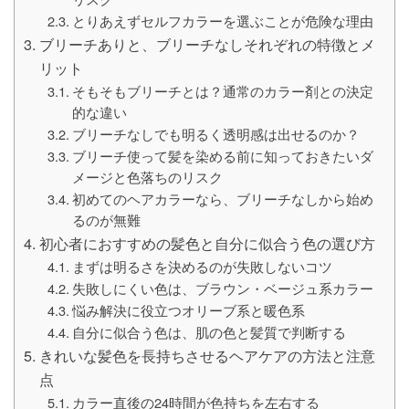
とりあえずセルフカラーを選ぶことが危険な理由
ブリーチありと、ブリーチなしそれぞれの特徴とメ
リット
そもそもブリーチとは？通常のカラー剤との決定
的な違い
ブリーチなしでも明るく透明感は出せるのか？
ブリーチ使って髪を染める前に知っておきたいダ
メージと色落ちのリスク
初めてのヘアカラーなら、ブリーチなしから始め
るのが無難
初心者におすすめの髪色と自分に似合う色の選び方
まずは明るさを決めるのが失敗しないコツ
失敗しにくい色は、ブラウン・ベージュ系カラー
悩み解決に役立つオリーブ系と暖色系
自分に似合う色は、肌の色と髪質で判断する
きれいな髪色を長持ちさせるヘアケアの方法と注意
点
カラー直後の24時間が色持ちを左右する