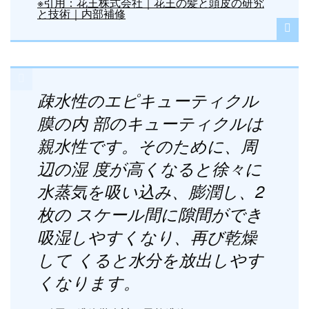
※引用：花王株式会社｜花王の髪と頭皮の研究
と技術｜内部補修
疎水性のエピキューティクル
膜の内 部のキューティクルは
親水性です。そのために、周
辺の湿 度が高くなると徐々に
水蒸気を吸い込み、膨潤し、2
枚の スケール間に隙間ができ
吸湿しやすくなり、再び乾燥
して くると水分を放出しやす
くなります。