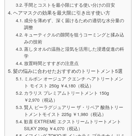
手間とコストを最小限にする使い分けの目安
ヘアマスクの効果を最大限に引き出す使い方
成分を薄めず、深く届けるための適切な水分量の
調整
キューティクルの隙間を狙うコーミングと揉み込
みの技術
蒸しタオルの温熱と湿気を活用した浸透促進の科
学
放置時間とすすぎの注意点
髪の悩みに合わせたおすすめのトリートメント5選
ミルボン オージュア クエンチ ヘアトリートメン
ト モイスト 250g ￥4,180（税込）
カラリス プレミアムトリートメント 150g
￥2,970（税込）
賢人 ビーラグジュアリー ザ・リペア 酸熱トリー
トメントモイスト 225g ￥1,980（税込）
歓喜 EXTREME エクストリームトリートメント
SILKY 290g ￥4,070（税込）
イフイング TOKIO IE インカラミ プラチナム リミ