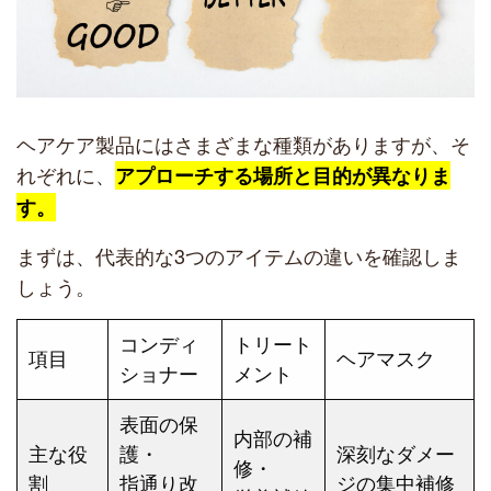
ヘアケア製品にはさまざまな種類がありますが、そ
れぞれに、
アプローチする場所と目的が異なりま
す。
まずは、代表的な3つのアイテムの違いを確認しま
しょう。
コンディ
トリート
項目
ヘアマスク
ショナー
メント
表面の保
内部の補
主な役
護・
深刻なダメー
修・
割
指通り改
ジの集中補修