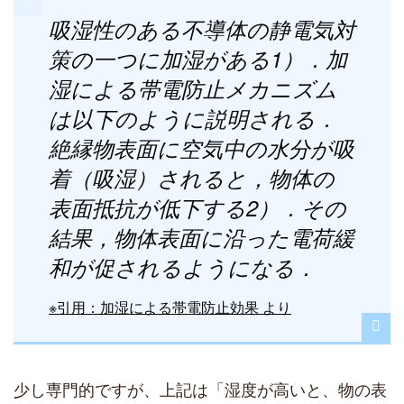
吸湿性のある不導体の静電気対
策の一つに加湿がある1）．加
湿による帯電防止メカニズム
は以下のように説明される．
絶縁物表面に空気中の水分が吸
着（吸湿）されると，物体の
表面抵抗が低下する2）．その
結果，物体表面に沿った電荷緩
和が促されるようになる．
※引用：加湿による帯電防止効果 より
少し専門的ですが、上記は「湿度が高いと、物の表