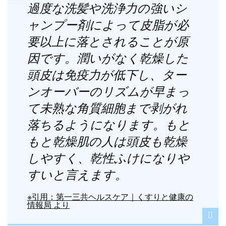
過度な洗髪や洗浄力の強いシ
ャンプー剤によって皮脂が必
要以上に落とされることが原
因です。潤いがなく乾燥した
頭皮は免疫力が低下し、ター
ンオーバーのリズムが早まっ
て未熟な角質細胞まで剥がれ
落ちるようになります。もと
もと乾燥肌の人は頭皮も乾燥
しやすく、乾性ふけになりや
すいと言えます。
※引用：第一三共ヘルスケア｜くすりと健康の
情報局 より