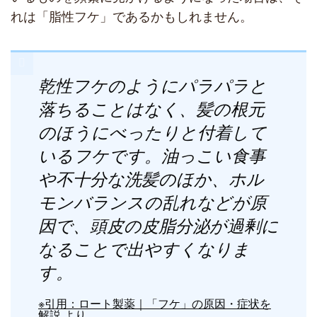
れは「脂性フケ」であるかもしれません。
乾性フケのようにパラパラと
落ちることはなく、髪の根元
のほうにべったりと付着して
いるフケです。油っこい食事
や不十分な洗髪のほか、ホル
モンバランスの乱れなどが原
因で、頭皮の皮脂分泌が過剰に
なることで出やすくなりま
す。
※引用：ロート製薬｜「フケ」の原因・症状を
解説 より